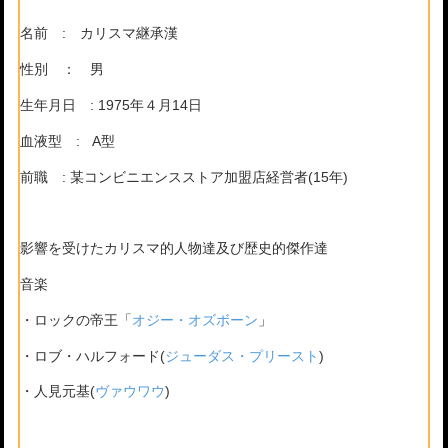
名前 : カリスマ継承漢
性別 ： 男
生年月日 : 1975年４月14日
血液型 : A型
前職 : 某コンビニエンスストア加盟店経営者(15年)
影響を受けたカリスマ的人物達及び歴史的傑作達
音楽
・ロックの帝王「
オジー・オズボーン
」
・ロブ・ハルフォード(
ジューダス・プリースト
)
・人見元基(
ヴァウワウ
)