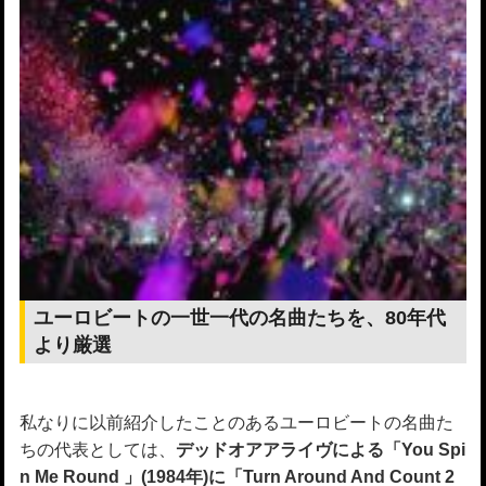
ユーロビートの一世一代の名曲たちを、80年代
より厳選
私なりに以前紹介したことのあるユーロビートの名曲た
ちの代表としては、
デッドオアアライヴによる「You Spi
n Me Round 」(1984年)に「Turn Around And Count 2