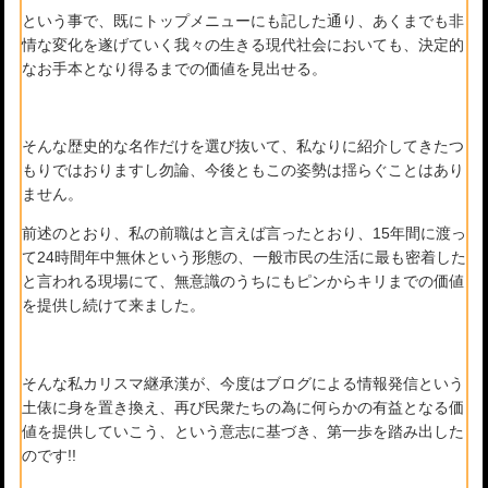
という事で、既にトップメニューにも記した通り、あくまでも非
情な変化を遂げていく我々の生きる現代社会においても、決定的
なお手本となり得るまでの価値を見出せる。
そんな歴史的な名作だけを選び抜いて、私なりに紹介してきたつ
もりではおりますし勿論、今後ともこの姿勢は揺らぐことはあり
ません。
前述のとおり、私の前職はと言えば言ったとおり、15年間に渡っ
て24時間年中無休という形態の、一般市民の生活に最も密着した
と言われる現場にて、無意識のうちにもピンからキリまでの価値
を提供し続けて来ました。
そんな私カリスマ継承漢が、今度はブログによる情報発信という
土俵に身を置き換え、再び民衆たちの為に何らかの有益となる価
値を提供していこう、という意志に基づき、第一歩を踏み出した
のです!!