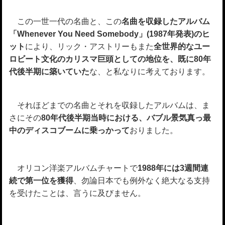
この一世一代の名曲と、この
名曲を収録したアルバム
「Whenever You Need Somebody」(1987年発表)のヒ
ット
により、リック・アストリーもまた
全世界的なユー
ロビート文化のカリスマ巨頭としての地位を、既に80年
代後半期に築いていた
な、と私なりに考えております。
それほどまでの名曲とそれを収録したアルバムは、ま
さにその
80年代後半期当時における、バブル景気真っ最
中のディスコブームに乗っかって
おりました。
オリコン洋楽アルバムチャートで
1988年には3週間連
続で第一位を獲得
、勿論日本でも例外なく絶大なる支持
を受けたことは、言うに及びません。