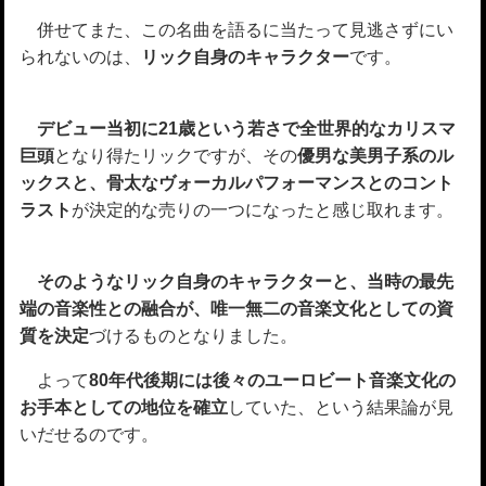
併せてまた、この名曲を語るに当たって見逃さずにい
られないのは、
リック自身のキャラクター
です。
デビュー当初に21歳という若さで全世界的なカリスマ
巨頭
となり得たリックですが、その
優男な美男子系のル
ックスと、骨太なヴォーカルパフォーマンスとのコント
ラスト
が決定的な売りの一つになったと感じ取れます。
そのようなリック自身のキャラクターと、当時の最先
端の音楽性との融合が、唯一無二の音楽文化としての資
質を決定
づけるものとなりました。
よって
80年代後期には後々のユーロビート音楽文化の
お手本としての地位を確立
していた、という結果論が見
いだせるのです。