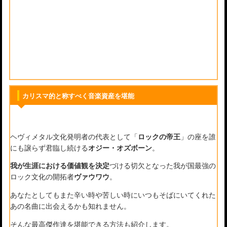
カリスマ的と称すべく音楽資産を堪能
ヘヴィメタル文化発明者の代表として「
ロックの帝王
」の座を誰
にも譲らず君臨し続ける
オジー・オズボーン
。
我が生涯における価値観を決定
づける切欠となった我が国最強の
ロック文化の開拓者
ヴァウワウ
。
あなたとしてもまた辛い時や苦しい時にいつもそばにいてくれた
あの名曲に出会えるかも知れません。
そんな最高傑作達を堪能できる方法も紹介します。