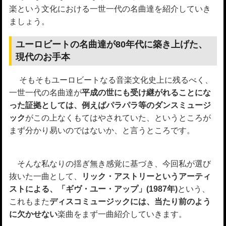
楽という文化における一世一代の名曲達を紹介していき
ましょう。
ユーロビートの名曲達が80年代に築き上げた、
現代のお手本
そもそもユーロビートなる音楽文化史上に残るべく、
一世一代の名曲達が
平成の世にも受け継がれることにな
った証拠としては、例えばパラパラ等のダンスミュージ
ック
がこの上なくもてはやされていた、というところが
まず分かり易いのではないか、と言うところです。
そんな私なりの揺ぎ無き感覚に基づき、今回私が選び
抜いた一曲として、
リック・アストリーというアーティ
ストによる、「ギヴ・ユー・アップ」(1987年)
という、
これもまた
ディスコミュージックには、当たり前のよう
に欠かせない
楽曲をまず一曲紹介していきます。