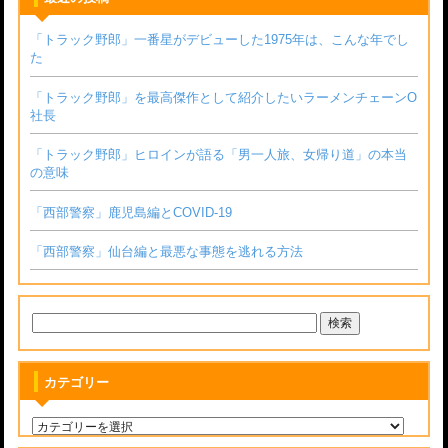
「トラック野郎」一番星がデビューした1975年は、こんな年でし
た
「トラック野郎」を最高傑作として紹介したいラーメンチェーンО
社長
「トラック野郎」ヒロインが語る「男一人旅、女帰り道」の本当
の意味
「西部警察」鹿児島編とCOVID-19
「西部警察」仙台編と最悪な事態を逃れる方法
カテゴリー
カ
テ