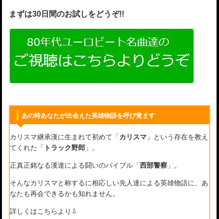
まずは30日間のお試しをどうぞ!!
あの時あなたが出会えた英雄物語を呼び覚ます
カリスマ継承漢に生まれて初めて「
カリスマ
」という存在を教え
てくれた「
トラック野郎
」。
正真正銘なる漢達による闘いのバイブル「
西部警察
」。
そんなカリスマと称するに相応しい先人達による英雄物語に、あ
なたも再会できるかも知れません。
詳しくはこちらより⇩