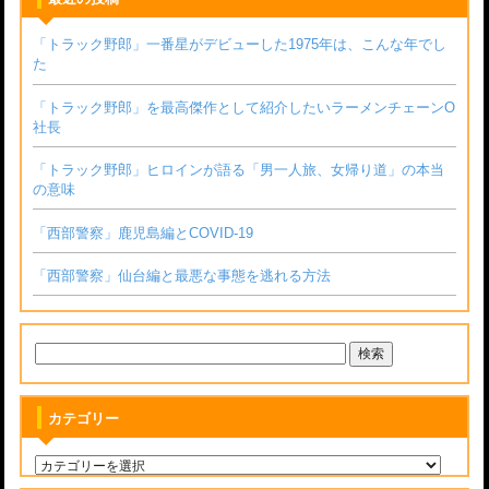
「トラック野郎」一番星がデビューした1975年は、こんな年でし
た
「トラック野郎」を最高傑作として紹介したいラーメンチェーンО
社長
「トラック野郎」ヒロインが語る「男一人旅、女帰り道」の本当
の意味
「西部警察」鹿児島編とCOVID-19
「西部警察」仙台編と最悪な事態を逃れる方法
カテゴリー
カ
テ