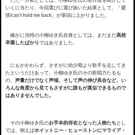
ただ一方私としては、小柳ゆき氏の名作達を紹介して
いくに当たり、今回選びに選び抜いた結果として、「愛
情/can’t hold me back」が筆頭に上がりました。
確かに当時の小柳ゆき氏自身としては、まだまだ
高校
卒業したばかり
ではありました。
にもかかわらず、さすがに幼少期より歌手を志してき
たというだけあって、小柳ゆき氏のその歌唱力たるも
の、
声量だけでなく声域、そして声の伸び具合など、い
ろんな角度から見てもさすがに誰もが真似できるもので
はありませんでした。
その小柳ゆき氏の
お手本的存在となった人物たち
とし
ては、例えば
ホイットニー・ヒューストンにマライア・