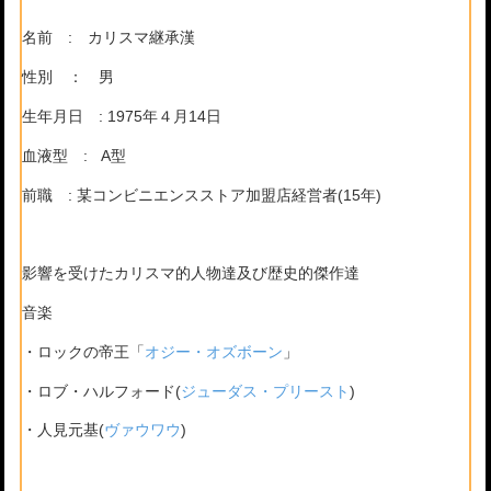
名前 : カリスマ継承漢
性別 ： 男
生年月日 : 1975年４月14日
血液型 : A型
前職 : 某コンビニエンスストア加盟店経営者(15年)
影響を受けたカリスマ的人物達及び歴史的傑作達
音楽
・ロックの帝王「
オジー・オズボーン
」
・ロブ・ハルフォード(
ジューダス・プリースト
)
・人見元基(
ヴァウワウ
)