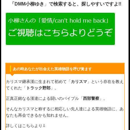
「DMM小柳ゆき
」
で検索すると、探しやすいですよ!!
あの時あなたが出会えた英雄物語を呼び覚ます
カリスマ継承漢に生まれて初めて「
カリスマ
」という存在を教え
てくれた「
トラック野郎
」。
正真正銘なる漢達による闘いのバイブル「
西部警察
」。
そんなカリスマと称するに相応しい先人達による英雄物語に、あ
なたも再会できるかも知れません。
詳しくはこちらより⇩