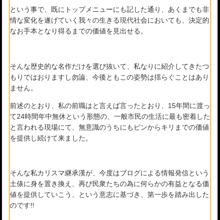
という事で、既にトップメニューにも記した通り、あくまでも非
情な変化を遂げていく我々の生きる現代社会においても、決定的
なお手本となり得るまでの価値を見出せる。
そんな歴史的な名作だけを選び抜いて、私なりに紹介してきたつ
もりではおりますし勿論、今後ともこの姿勢は揺らぐことはあり
ません。
前述のとおり、私の前職はと言えば言ったとおり、15年間に渡っ
て24時間年中無休という形態の、一般市民の生活に最も密着した
と言われる現場にて、無意識のうちにもピンからキリまでの価値
を提供し続けて来ました。
そんな私カリスマ継承漢が、今度はブログによる情報発信という
土俵に身を置き換え、再び民衆たちの為に何らかの有益となる価
値を提供していこう、という意志に基づき、第一歩を踏み出した
のです!!