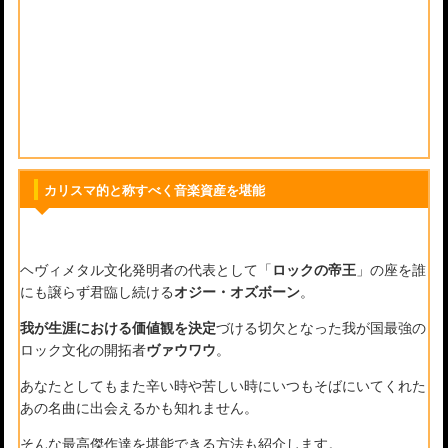
カリスマ的と称すべく音楽資産を堪能
ヘヴィメタル文化発明者の代表として「
ロックの帝王
」の座を誰
にも譲らず君臨し続ける
オジー・オズボーン
。
我が生涯における価値観を決定
づける切欠となった我が国最強の
ロック文化の開拓者
ヴァウワウ
。
あなたとしてもまた辛い時や苦しい時にいつもそばにいてくれた
あの名曲に出会えるかも知れません。
そんな最高傑作達を堪能できる方法も紹介します。