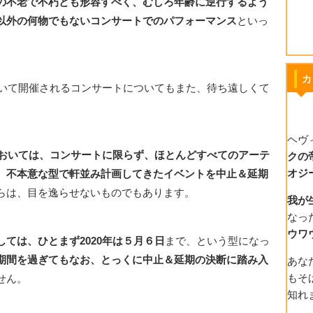
の不老で不朽とも形容すべく、むしろ年齢に逆行するよう
以外の何物でもないコンサートでのパフォーマンス
といっ
カ
おいて開催されるコンサートについてもまた、待ち遠しくて
ヘヴ
内においては、コンサートに限らず、ほとんどすべてのアーテ
クの
オジ
、不本意な型で軒並み計画してきたイベントを中止＆延期
らは、目を逸らせないものでもあります。
我が
なっ
ウワ
しては、ひとまず2020年は５月６日
まで、という型になっ
期間を過ぎてもなお、とっくに中止＆延期の決断に踏み入
あな
もそ
せん。
知れ