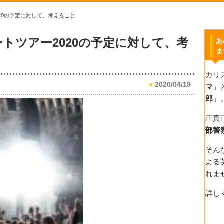
20の予定に対して、考えること
トツアー2020の予定に対して、考
あ
ま
カリ
●
2020/04/19
マ
」
郎
」
正真
部警
そん
よる
れま
詳し