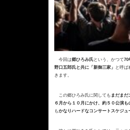
今回は
郷ひろみ氏
という、かつて
7
野口五郎氏と共に「新御三家」
と呼ば
きます。
この郷ひろみ氏に関しても
まだまだ
６月から１０月にかけ、約５０公演も
も
かなりハードなコンサートスケジュ