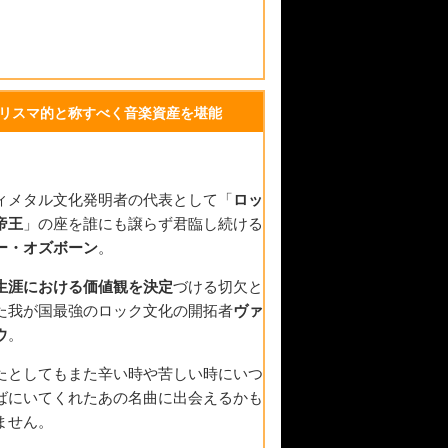
リスマ的と称すべく音楽資産を堪能
ィメタル文化発明者の代表として「
ロッ
帝王
」の座を誰にも譲らず君臨し続ける
ー・オズボーン
。
生涯における価値観を決定
づける切欠と
た我が国最強のロック文化の開拓者
ヴァ
ウ
。
たとしてもまた辛い時や苦しい時にいつ
ばにいてくれたあの名曲に出会えるかも
ません。