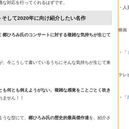
適な対応を行ってくれるはずです。
・人
そして2020年に向け紹介したい名作
映画
く
郷ひろみ氏のコンサートに対する複雑な気持ちが生じて
。
・「
が、今こうして書いているうちにそんな気持ちが生じて来
テレ
とも何とも例えようがない、複雑な感覚をことごとく吹き
・「
れません！！
ような型にて、
郷ひろみ氏の歴史的最高傑作達
を、紹介さ