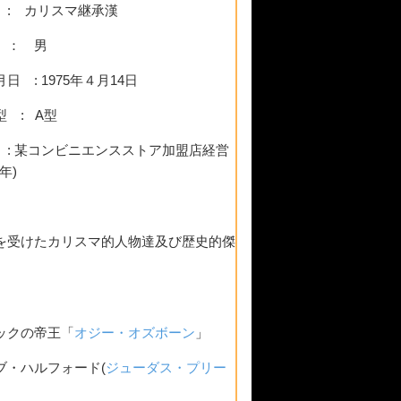
 : カリスマ継承漢
 ： 男
日 : 1975年４月14日
型 : A型
 : 某コンビニエンスストア加盟店経営
5年)
を受けたカリスマ的人物達及び歴史的傑
ックの帝王「
オジー・オズボーン
」
ブ・ハルフォード(
ジューダス・プリー