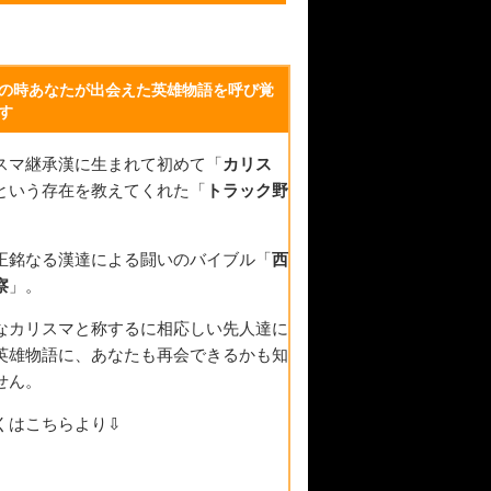
の時あなたが出会えた英雄物語を呼び覚
す
スマ継承漢に生まれて初めて「
カリス
という存在を教えてくれた「
トラック野
。
正銘なる漢達による闘いのバイブル「
西
察
」。
なカリスマと称するに相応しい先人達に
英雄物語に、あなたも再会できるかも知
せん。
くはこちらより⇩