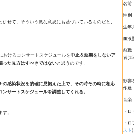
名前
性別
と併せて、そういう風な意思にも基づいているものだと、
生年月
血液
前職
内におけるコンサートスケジュールを
中止＆延期をしないア
者(1
偏った見方はすべきではない
と思うのです。
影響
ナの感染状況を的確に見据えた上で、その時その時に相応
作達
コンサートスケジュールを調整してくれる。
音楽
・ロ
ます。
・ロ
スト
)