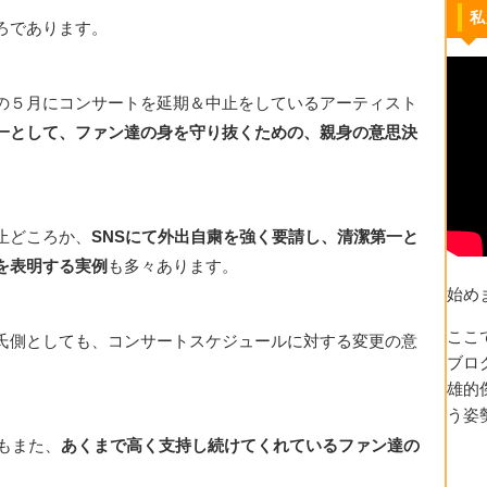
私
ろであります。
の５月にコンサートを延期＆中止をしているアーティスト
一として、ファン達の身を守り抜くための、親身の意思決
止どころか、
SNSにて外出自粛を強く要請し、清潔第一と
を表明する実例
も多々あります。
始め
ここ
氏側としても、コンサートスケジュールに対する変更の意
ブロ
雄的
う姿
もまた、
あくまで高く支持し続けてくれているファン達の