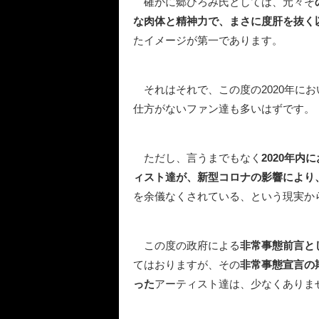
確かに郷ひろみ氏としては、元々そ
な肉体と精神力で、まさに度肝を抜く
たイメージが第一であります。
それはそれで、この度の2020年に
仕方がないファン達も多いはずです。
ただし、言うまでもなく
2020年
ィスト達が、新型コロナの影響により
を余儀なくされている、という現実か
この度の政府による
非常事態前言と
てはおりますが、その
非常事態宣言の
った
アーティスト達は、少なくありま