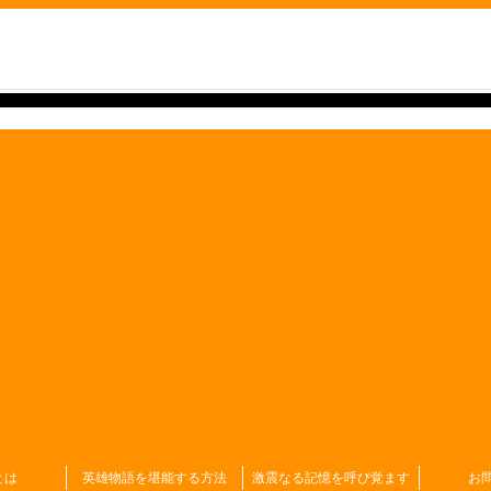
とは
英雄物語を堪能する方法
激震なる記憶を呼び覚ます
お