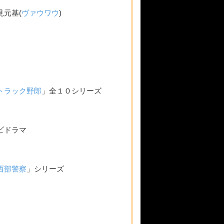
見元基(
ヴァウワウ
)
トラック野郎
」全１０シリーズ
ビドラマ
西部警察
」シリーズ