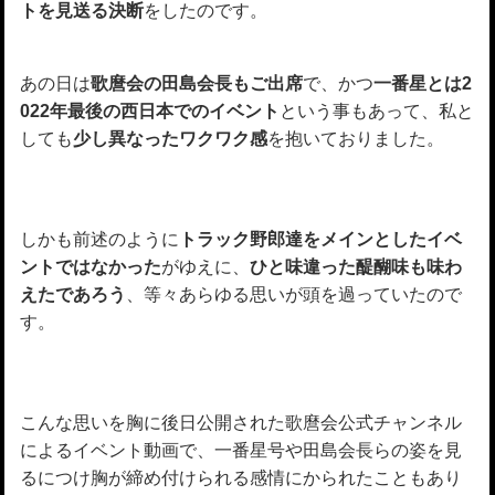
トを見送る決断
をしたのです。
あの日は
歌麿会の田島会長もご出席
で、かつ
一番星とは2
022年最後の西日本でのイベント
という事もあって、私と
しても
少し異なったワクワク感
を抱いておりました。
しかも前述のように
トラック野郎達をメインとしたイベ
ントではなかった
がゆえに、
ひと味違った醍醐味も味わ
えたであろう
、等々あらゆる思いが頭を過っていたので
す。
こんな思いを胸に後日公開された歌麿会公式チャンネル
によるイベント動画で、一番星号や田島会長らの姿を見
るにつけ胸が締め付けられる感情にかられたこともあり