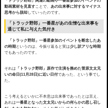
「トラック野郎」関連の動画や一番星参加のイベントの
動画素材を見直す
ことで、
あの出来事に対するマイナス
思考から脱却
していったのです。
「トラック野郎」一番星があの生憎な出来事を
通じて私に与えた気付き
「トラック野郎」一番星参加のイベントを断念したあ
の時期
というのは、今振り返ると実は
少し訳アリな時期
でもあったのです。
それは
「トラック野郎」原作で主演を務めた菅原文太兄
いの命日(11月28日)に近い日付
であった、という事でし
た。
こう考えるといかに不本意は出来事であったとは言え、
あれは
一番星となった文太兄いからの何らかの思し召し