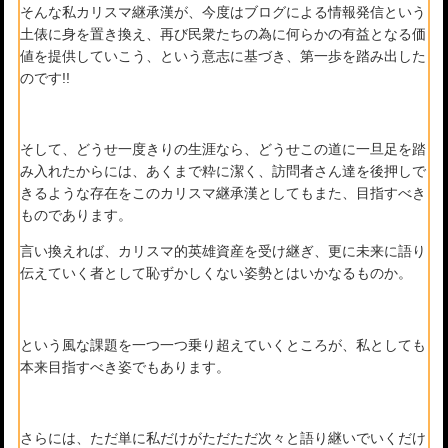
そんな私カリスマ継承漢が、今度はブログによる情報発信という
土俵に身を置き換え、再び民衆たちの為に何らかの有益となる価
値を提供していこう、という意志に基づき、第一歩を踏み出した
のです!!
そして、どうせ一度きりの生涯なら、どうせこの道に一旦足を踏
み入れたからには、あくまで粋に潔く、訪問者さん達を後押しで
きるような存在をこのカリスマ継承漢としてもまた、目指すべき
ものであります。
言い換えれば、カリスマ的英雄資産を受け継ぎ、更に未来に語り
伝えていく者として恥ずかしくない姿勢とはいかなるものか。
という風な課題を一つ一つ乗り超えていくところが、私としても
本来目指すべき姿でもあります。
さらには、ただ単に私だけがただただ次々と語り継いでいくだけ