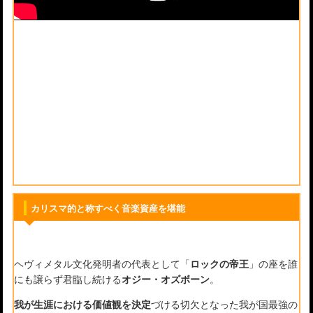
カリスマ的と称すべく音楽資産を堪能
ヘヴィメタル文化発明者の代表として「
ロックの帝王
」の座を誰
にも譲らず君臨し続ける
オジー・オズボーン
。
我が生涯における価値観を決定
づける切欠となった我が国最強の