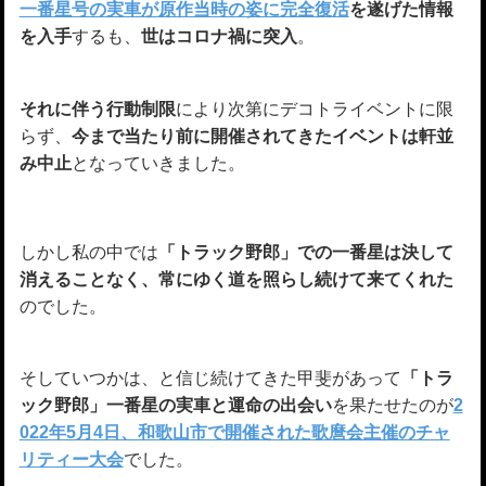
一番星号の実車が原作当時の姿に完全復活
を遂げた情報
を入手
するも、
世はコロナ禍に突入
。
それに伴う行動制限
により次第にデコトライベントに限
らず、
今まで当たり前に開催されてきたイベントは軒並
み中止
となっていきました。
しかし私の中では
「トラック野郎」での一番星は決して
消えることなく、常にゆく道を照らし続けて来てくれた
のでした。
そしていつかは、と信じ続けてきた甲斐があって
「トラ
ック野郎」一番星の実車と運命の出会い
を果たせたのが
2
022年5月4日、和歌山市で開催された歌麿会主催のチャ
リティー大会
でした。