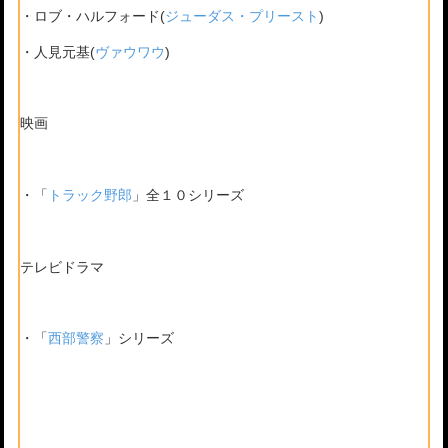
・ロブ・ハルフォード(
ジューダス・プリースト
)
・人見元基(
ヴァウワウ
)
映画
・「
トラック野郎
」全１０シリーズ
テレビドラマ
・「
西部警察
」シリーズ