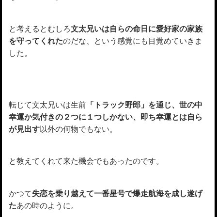
と考えるとむしろ
文太兄いは自らの命日に愛好家の家族
を守ってくれた
のだな、という感覚にも目覚めていきま
した。
転じて文太兄いは生前
「トラック野郎」を通じ、世の中
幸運か気付きの２つに１つしかない、即ち幸運とは自ら
が見出す
以外の何物でもない。
と教えてくれて来た機会でもあったのです。
かつて
失恋を乗り越えて一番星号で爆走航海を成し遂げ
た
あの時のように。