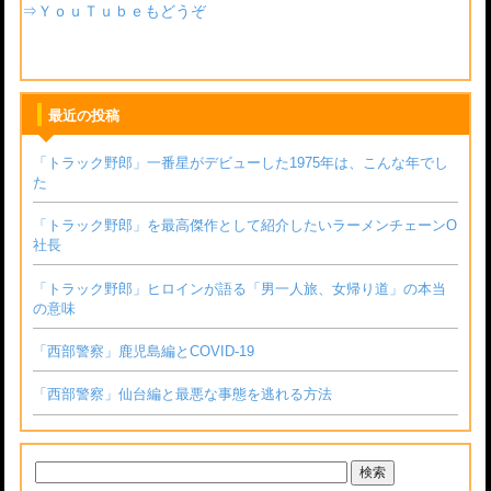
⇒ＹｏｕＴｕｂｅもどうぞ
最近の投稿
「トラック野郎」一番星がデビューした1975年は、こんな年でし
た
「トラック野郎」を最高傑作として紹介したいラーメンチェーンО
社長
「トラック野郎」ヒロインが語る「男一人旅、女帰り道」の本当
の意味
「西部警察」鹿児島編とCOVID-19
「西部警察」仙台編と最悪な事態を逃れる方法