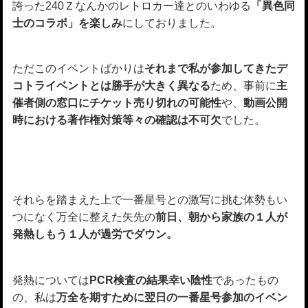
誇った240Ｚなんかのレトロカー達とのいわゆる
「異色同
士のコラボ」を楽しみ
にしておりました。
ただこのイベントばかりは
それまで私が参加してきたデ
コトライベントとは勝手が大きく異なる
ため、事前に
主
催者側の窓口にチケット売り切れの可能性
や、
動画公開
時における著作権対策等々の確認は不可欠
でした。
それらを踏まえた上で一番星号との激写に挑む体勢もい
つになく万全に整えた矢先の
前日、朝から家族の１人が
発熱しもう１人が過労でダウン。
発熱については
PCR検査の結果幸い陰性
であったもの
の、私は
万全を期すために翌日の一番星号参加のイベン