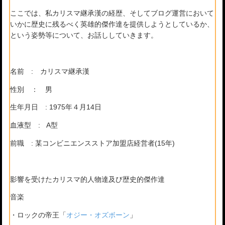
ここでは、私カリスマ継承漢の経歴、そしてブログ運営において
いかに歴史に残るべく英雄的傑作達を提供しようとしているか、
という姿勢等について、お話ししていきます。
名前 : カリスマ継承漢
性別 ： 男
生年月日 : 1975年４月14日
血液型 : A型
前職 : 某コンビニエンスストア加盟店経営者(15年)
影響を受けたカリスマ的人物達及び歴史的傑作達
音楽
・ロックの帝王「
オジー・オズボーン
」