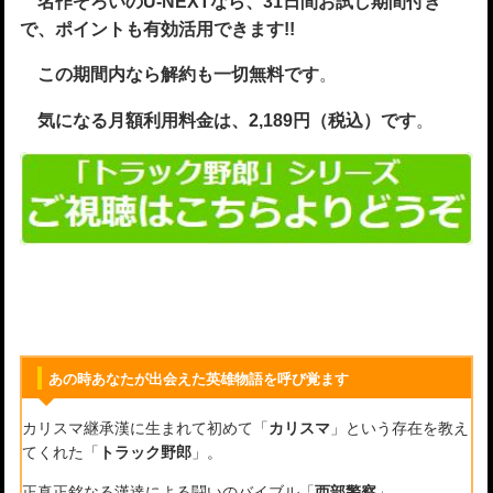
名作ぞろいのU-NEXTなら、31日間お試し期間付き
で、ポイントも有効活用できます!!
この期間内なら解約も一切無料です
。
気になる月額利用料金は、2,189円（税込）です
。
あの時あなたが出会えた英雄物語を呼び覚ます
カリスマ継承漢に生まれて初めて「
カリスマ
」という存在を教え
てくれた「
トラック野郎
」。
正真正銘なる漢達による闘いのバイブル「
西部警察
」。