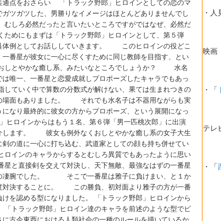
共通点をおさらい 「トラック野郎」ヒロインとしての恋のマ
・人
でガツガツした、男勝りなイメージはほとんどありませんでし
むしろ必然だったと言いたいところですがではなぜ、必然だ
ためにもまずは「トラック野郎」ヒロインとして、第５弾
具体例としてお話ししていきます。 このヒロインの役どこ
映画
、一番星が彼女に一心に尽くすために同じ教師を目指す、とい
おしとやかな癒し系、みたいなところでしょうか？ 水名
では唯一、一番星と恋愛成就しプロポーズしたキャラでもあっ
・「
していく中で算数の分数式が解けない、果ては生まれつきの
の場面もありました。 それでも水名子は不器用ながらも実
うになり最終的に彼女の方からプロポーズ、という展開になっ
ヒロインからはもう１名、第６弾「男一匹桃次郎」に出演
テレ
介します。 彼女も例外なくおしとやかな癒し系の女子大生
に剣の道に一心に打ち込む、武道家としての顔も持ち併せてい
ロインのキャラからするとむしろ異質でもあったように思い
星と直接剣を交えて対決し、天下無敵、最強なはずの一番星
・「
どの凄腕でした。 そこで一番星は雅子に負けまい、と１か
度対決することに。 この勝負、初対面より雅子の方が一番
負けを認める型になりました。 「トラック野郎」ヒロインから
 「トラック野郎」ヒロイン達のキャラを前述のような型でピ
さに古今東西における人類社会の一種のルールを描いているか