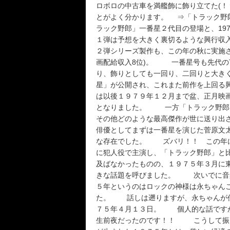
ロボロの中古車を満艦飾に飾り立てた(！
とがよく分かります。 ⇒「トラック野
ラック野郎」一番星２代目の登場と、19
１弾は予想を大きく裏切るような興行収
２弾シリーズ製作も、この年の秋に実施され
画配給収入8位)。 一番星号も先代の
り、飾りとしても一回り、二回りと大き
星」が公開され、これまた前作を上回る
は以後１９７９年１２月まで盆、正月映
となりました。 一方「トラック野郎」
その他どのような最高傑作が世に送り出
俳優としてまずは一番星を演じた菅原文太
な存在でした。 ズバリ！！ この年に
に犯人役で主演し、「トラック野郎」と
及ばなかったものの、１９７５年３月に
きな話題を呼びました。 次いでに音
５年というのはロックの神様は永ちゃん
た。 話しは遡りますが、永ちゃんが伝
７５年４月１３日。 個人的な話ですが
生前夜だったのです！！ こうして振り