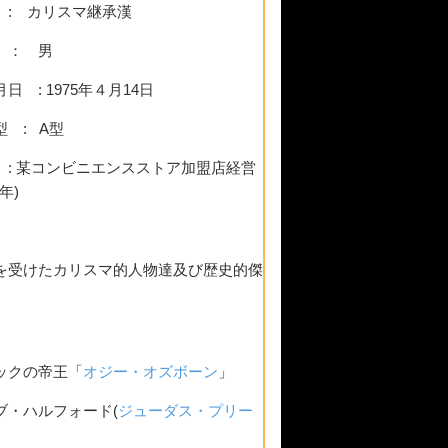
 : カリスマ継承漢
 ： 男
日 : 1975年４月14日
型 : A型
 : 某コンビニエンスストア加盟店経営
5年)
を受けたカリスマ的人物達及び歴史的傑
ックの帝王「
オジー・オズボーン
」
ブ・ハルフォード(
ジューダス・プリー