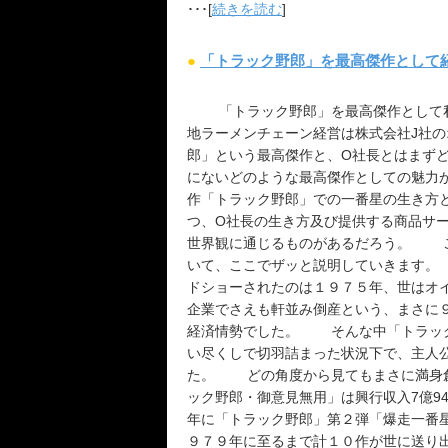
･･･[
続きを読む
]
●
「トラック野郎」を最高傑作として
「トラック野郎」を最高傑作として私
地ラーメンチェーン経営は株式会社J社
郎」という最高傑作と、О社長とはまず
にないどのような最高傑作としての魅力
作「トラック野郎」での一番星の生き方
つ、О社長の生き方及び提供する商品サ
世界観に通じるものがあるだろう。 こ
いて、ここでザッと説明していきます。
ドショーされたのは１９７５年、世はオ
企業でさえも軒並み倒産という、まさに
経済情勢でした。 そんな中「トラック
い尽くしで切羽詰まった状況下で、主人
た。 どの角度から見てもまさに満身
ック野郎・御意見無用」は興行収入7億9
年に「トラック野郎」第２弾「爆走一番
９７９年に至るまで計１０作が世に送り