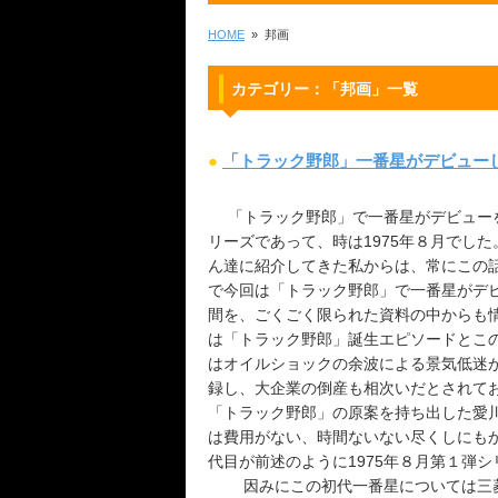
HOME
» 邦画
カテゴリー：「邦画」一覧
●
「トラック野郎」一番星がデビューし
「トラック野郎」で一番星がデビューを
リーズであって、時は1975年８月で
ん達に紹介してきた私からは、常にこの
で今回は「トラック野郎」で一番星がデビ
間を、ごくごく限られた資料の中からも
は「トラック野郎」誕生エピソードとこ
はオイルショックの余波による景気低迷
録し、大企業の倒産も相次いだとされて
「トラック野郎」の原案を持ち出した愛
は費用がない、時間ないない尽くしにも
代目が前述のように1975年８月第１弾
因みにこの初代一番星については三菱