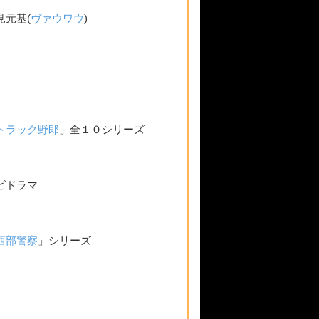
見元基(
ヴァウワウ
)
トラック野郎
」全１０シリーズ
ビドラマ
西部警察
」シリーズ