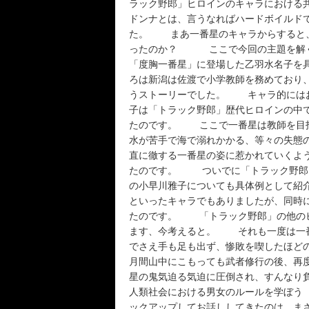
ラック野郎」ヒロインのキャラにおける
ドンナとは、言うなればハードボイルド
た。 まあ一番星のキャラからすると、
ったのか？ ここで今回の主題を解く
「度胸一番星」に登場した乙羽水名子を
ろは新潟は佐渡で小学教師を務めており
うストーリーでした。 キャラ的には
子は「トラック野郎」歴代ヒロインの中
たのです。 ここで一番星は教師を目指
水が苦手で海で溺れかかる、等々の失態
直に徹する一番星の姿に惹かれていくよ
たのです。 ついでに「トラック野郎」
の小早川雅子についても具体例として紹
といったキャラでもありましたが、同時
たのです。 「トラック野郎」の他のヒ
ます、今考えると。 それも一度は一番
でさえ手も足も出ず、惨敗を喫したほ
月間山中にこもっても武者修行の後、再
星の鬼気迫る気迫に圧倒され、すんなり
人類社会における男女のルールを学ぼう
ックアップしてお話ししてきたのは、ま