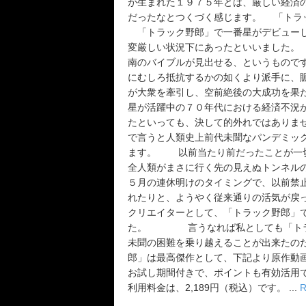
が生まれた１９７５年とは、厳しい経済
だったなとつくづく感じます。 「トラ
「トラック野郎」で一番星がデビューし
変厳しい状況下にあったといいました。
南のバイブルが見出せる、というもので
にむしろ抵抗するかの如くより派手に、
が大衆を牽引し、空前絶後の大成功を果
星が活躍中の７０年代における経済不況
たといっても、決して的外れではありま
で言うと人類史上前代未聞なパンデミッ
ます。 以前当たり前だったことが一切
全人類がまさに行く先の見えぬトンネル
５月の連休明けのタイミングで、以前禁
れたりと、ようやく従来通りの活気が戻
クリエイターとして、「トラック野郎」
た。 言うなれば私としても「トラッ
未聞の困難を乗り越えることが出来たの
郎」は最高傑作として、下記より原作動画で
お試し期間付きで、ポイントも有効活用
利用料金は、2,189円（税込）です。 ...
R