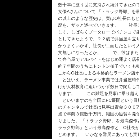
数十年に渡り世に支持され続けてきたの
女優Aさんについて 「トラック野郎」を
の以上のような歴史は、実はО社長にも
歴を、ザッと述べていきます。 社長は
しく、しばらくプータローでパチンコで
としてきたようで、２２歳で弁当屋を立
かうまくいかず、社長が工面したという
文無しになったとか。 で、彼はまたも
で弁当屋でアルバイトをはじめ運よく店
約７年間のうちにトントン拍子でいくも
こからО社長による本格的なラーメン店
とはいえ、ラーメン事業では弁当屋時
げが人材教育に追いつかず数日で閉店し
ります。 この難題を見事に乗り越え
といいますのも全国にFC展開という
のチャンネルで社長は見事出資金３０
点で年商３憶数千万円、湖国の滋賀を発
りました。 「トラック野郎」を最高傑
ラック野郎」という最高傑作と、О社長
とめます。 いかなる難局にあっても実