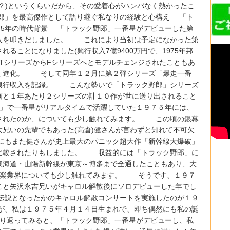
？)というくらいだから、その愛着心がハンパなく熱かったこ
郎」を最高傑作として語り継ぐ私なりの経験と心構え 「ト
75年の時代背景 「トラック野郎」一番星がデビューした第
入を叩きだしました。 これにより当初は予定になかった第
ることになりました(興行収入7億9400万円で、1975年邦
TシリーズからFシリーズへとモデルチェンジされたこともあ
く進化。 そして同年１２月に第２弾シリーズ「爆走一番
興行収入を記録。 こんな勢いで「トラック野郎」シリーズ
画と１年あたり２シリーズの計１０作が世に送り出されること
で一番星がリアルタイムで活躍していた１９７５年には、
されたのか、についても少し触れてみます。 この頃の銀幕
兄いの先輩でもあった(高倉)健さんが言わずと知れて不可欠
もまた健さんが史上最大のパニック超大作「新幹線大爆破」
比較されたりもしました。 収益的には「トラック野郎」に
東海道・山陽新幹線が東京～博多まで全通したこともあり、大
楽業界についても少し触れてみます。 そうです、１９７
こと矢沢永吉兄いがキャロル解散後にソロデビューした年でし
説となったかのキャロル解散コンサートを実施したのが１９
、私は１９７５年４月１４日生まれで、即ち偶然にも私の誕
返ってみると、「トラック野郎」一番星がデビューし、私