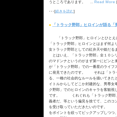
うところであります。 ...
Read More
･･･[
続きを読む
]
●
「トラック野郎」ヒロインが語る「
「トラック野郎」ヒロインとひとえ
「トラック野郎」ヒロインとはまず何よ
女トラック野郎としての紅弁天や姫だる
とはいえ、「トラック野郎」全１０シリ
のマドンナというのがまず第一にピンと
が「トラック野郎」での一番星のライフ
に発見できたのです。 それは「トラッ
る、一種の社会的なルールを描いてきた
イトルからしてどこか封建的な、男尊女
ク野郎」でのヒロインのキャラを客観視
です。 くれぐれも「トラック野郎」
義者だ、等という偏見を捨てて、このコ
を受け取っていただきたいのです。 以
をポイントを絞ってピックアップしつつ