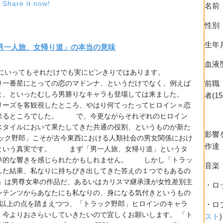
|
Share it now!
名前
性別
生年月
男一人旅、女帰り道」の本当の意味
血液
にいってもそれだけでも実にピンきりではあります。
前職
り一番星にとっての恋のマドンナ、というだけでなく、例えば
ま、といったむしろ男勝りなキャラも登場しては来ました。
者(1
ーズを客観視したところ、やはり何てったってヒロイン＝恋
来るところでした。 で、今更ながらそれぞれのヒロイン
スタイルにおいて果たしてきた共通の役割、というものが新た
影響
ク野郎」こそが古今東西における人類社会の男女関係におけ
作達
という真実です。 まず「男一人旅、女帰り道」というタ
卑的な響きを感じられたかもしれません。 しかし「トラッ
音楽
した結果、私なりに持ちびき出してきた答えの１つでもあるの
は男尊女卑の作品だ、あるいはカリスマ継承漢が女性差別主
・ロ
ンテンツからあなたにも私なりの、身になる気付きというもの
上の点を踏まえつつ、「トラック野郎」ヒロインのキャラ
・ロ
、今よりおさらいしていきたいので宜しくお願いします。 「ト
スト
)