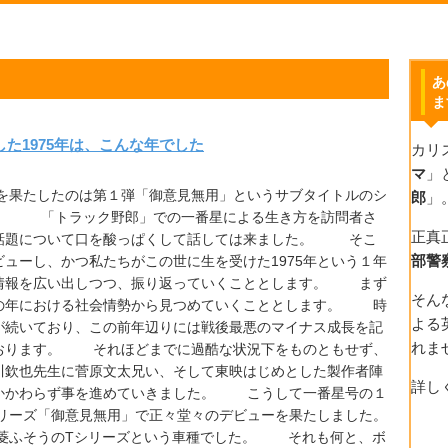
あ
ま
た1975年は、こんな年でした
カリ
マ
」
果たしたのは第１弾「御意見無用」というサブタイトルのシ
郎
」
した。 「トラック野郎」での一番星による生き方を訪問者さ
正真
話題について口を酸っぱくして話しては来ました。 そこ
部警
ューし、かつ私たちがこの世に生を受けた1975年という１年
情報を広い出しつつ、振り返っていくこととします。 まず
そん
の年における社会情勢から見つめていくこととします。 時
よる
が続いており、この前年辺りには戦後最悪のマイナス成長を記
れま
おります。 それほどまでに過酷な状況下をものともせず、
川欽也先生に菅原文太兄い、そして東映はじめとした製作者陣
詳し
かかわらず事を進めていきました。 こうして一番星号の１
シリーズ「御意見無用」で正々堂々のデビューを果たしました。
ふそうのTシリーズという車種でした。 それも何と、ボ