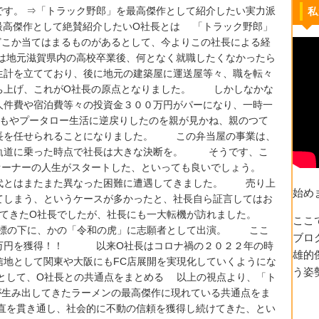
です。 ⇒「トラック野郎」を最高傑作として紹介したい実力派
私
最高傑作として絶賛紹介したいO社長とは 「トラック野郎」
どこか当てはまるものがあるとして、今よりこの社長による経
地元滋賀県内の高校卒業後、何となく就職したくなかったら
生計を立てており、後に地元の建築屋に運送屋等々、職を転々
ち上げ、これがО社長の原点となりました。 しかしなかな
人件費や宿泊費等々の投資金３００万円がパーになり、一時一
やプータロー生活に逆戻りしたのを親が見かね、親のつて
長を任せられることになりました。 この弁当屋の事業は、
軌道に乗った時点で社長は大きな決断を。 そうです、こ
オーナーの人生がスタートした、といっても良いでしょう。
代とはまたまた異なった困難に遭遇してきました。 売り上
始め
てしまう、というケースが多かったと、社長自ら証言してはお
てきたО社長でしたが、社長にも一大転機が訪れました。
ここ
目標の下に、かの「令和の虎」に志願者として出演。 ここ
ブロ
０万円を獲得！！ 以来О社長はコロナ禍の２０２２年の時
雄的
信地として関東や大阪にもFC店展開を実現化していくようにな
う姿
作として、O社長との共通点をまとめる 以上の視点より、「ト
が生み出してきたラーメンの最高傑作に現れている共通点をま
直を貫き通し、社会的に不動の信頼を獲得し続けてきた、とい