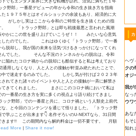
の下でもエンタメ業界に大きな転機が訪れ、活気に満ちた１年
ック野郎」一番星デビューの年から令和の生き抜き方を指南
た１９７５年とはオイルショックの余波もあり、経済的に大
 がしかし実はここから令和のご時世を生き抜くための指
す。 「トラック野郎」とは即ち戦後最悪と言われた風潮
賑やかにこの世を盛り上げていこうぜ！！ みたいな心意気
カ
たしたのでした。 これはゆくゆく「トラック野郎」で一番
から脱却し、我が国の未来を活気づけるきっかけになってくれ
せんでした。 そんな不況のトンネルからの脱出は、令和
ヘヴ
クに陥れたコロナ禍からの脱却にも酷似すると私は考えており
通用しなくなり、人と人との接触が軒並み絶たれたことで、
クの
の中で迷走するのみでした。 しかし気が付けば２０２３年
オジ
止されてきた諸々のイベントや人と人との接触が一斉に解禁さ
我が
ってきてくれました。 まさにこのコロナ禍において私は
なっ
での一番星の生き方を実に多くの視点より語り続けてきまし
ク野郎」での一番星と共に、コロナ禍という人類史上前代
ウワ
だな、と今回のコンテンツを通じて悟りました。 「トラック野
あな
学ぶことが出来ます👇 名作ぞろいのU-NEXTなら、31日間
もそ
できます!! この期間内なら解約料金は一切不要です。 月額
ead More
|
Share it now!
知れ