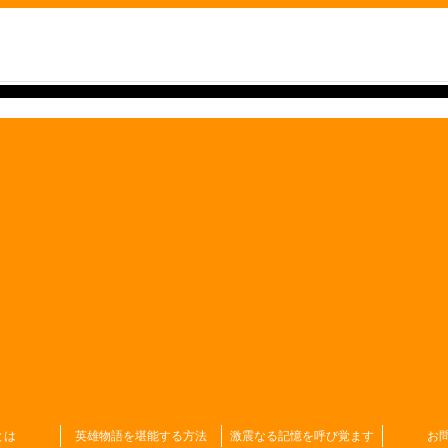
とは
英雄物語を堪能する方法
激震なる記憶を呼び覚ます
お