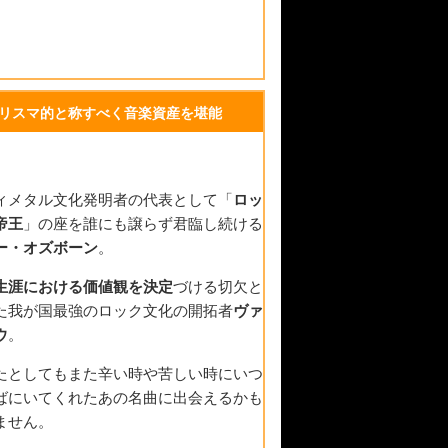
リスマ的と称すべく音楽資産を堪能
ィメタル文化発明者の代表として「
ロッ
帝王
」の座を誰にも譲らず君臨し続ける
ー・オズボーン
。
生涯における価値観を決定
づける切欠と
た我が国最強のロック文化の開拓者
ヴァ
ウ
。
たとしてもまた辛い時や苦しい時にいつ
ばにいてくれたあの名曲に出会えるかも
ません。