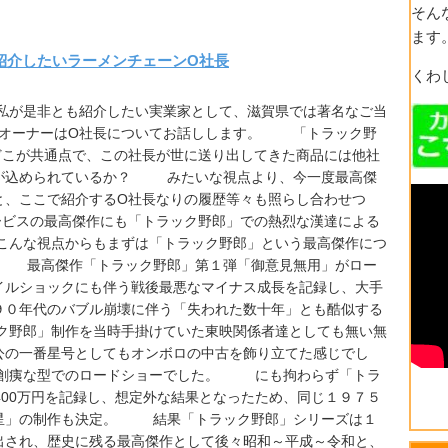
そん
ます
紹介したいラーメンチェーンО社長
くわ
が是非とも紹介したい実業家として、滋賀県では著名なご当
のオーナーはО社長についてお話しします。 「トラック野
どこが共通点で、この社長が世に送り出してきた商品には他社
が込められているか？ みたいな視点より、今一度最高傑
と、ここで紹介するО社長なりの履歴等々も照らし合わせつ
ービスの最高傑作にも「トラック野郎」での熱烈な漢達による
んな視点からもまずは「トラック野郎」という最高傑作につ
 最高傑作「トラック野郎」第１弾「御意見無用」がロー
イルショックにも伴う戦後最悪なマイナス成長を記録し、大手
９０年代のバブル崩壊に伴う「失われた数十年」とも酷似する
野郎」制作を当時手掛けていた東映関係者達としても無い無
公の一番星号としてもオンボロの中古を飾り立てた感じでし
創痍な型でのロードショーでした。 にも拘わらず「トラ
400万円を記録し、想定外な結果となったため、同じ１９７５
星」の制作も決定。 結果「トラック野郎」シリーズは１
出され、歴史に残る最高傑作として後々昭和～平成～令和と、