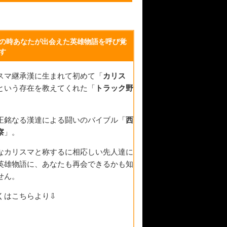
の時あなたが出会えた英雄物語を呼び覚
す
スマ継承漢に生まれて初めて「
カリス
という存在を教えてくれた「
トラック野
。
正銘なる漢達による闘いのバイブル「
西
察
」。
なカリスマと称するに相応しい先人達に
英雄物語に、あなたも再会できるかも知
せん。
くはこちらより⇩