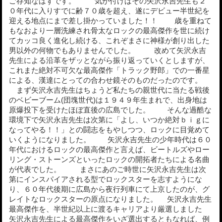
ご存知なはずです。 気が付けばその矢沢永吉先生も２
０年代に入りすでに齢７０歳を超え、遂にデビュー半世紀を
迎える地点にまで差し掛かっていました！！ 歳を重ねて
もなおより一層洗練され骨太なロックの最高傑作を世に続け
てカッコ良く進化し続ける、これぞまさに神様が創り出した
男以外の何物でもありませんでした。 改めて矢沢永吉
先生による沿革をザッとながら振り返っていくとしますが、
これまた絶対不可欠な最高傑作「トラック野郎」での一番星
による、漢達にとっての合わせ鏡そのものだったのです。
まず矢沢永吉先生はちょうど私たちの親世代に当たる戦後
のベビーブーム(団塊世代)は１９４９年生まれで、出身地は
原爆投下を受けたほぼ直後の広島でした。 そんな過酷な
環境下で矢沢永吉先生は次第に「よし、いつか絶対ｂｉｇに
なってやる！！」との闘志をもやしつつ、ロックに目覚めて
いくようになりました。 矢沢永吉先生の少年時代は６０
年代におけるロックの最高傑作と言えば、ビートルズやロー
リング・ストーンズといったロックの開拓者たちによる名曲
が代表でした。 まさにあのご時世に矢沢永吉先生は次
第にインスパイアされる型でロックスターを志すようにな
り、６０年代後期に広島から夜行列車にて上京したのが、グ
レイトなロックスターの原点になりました。 矢沢永吉先生
最高傑作を、半世紀以上に渡るキャリアより厳選しました
矢沢永吉先生による最高傑作をいざ選出するともなれば、例