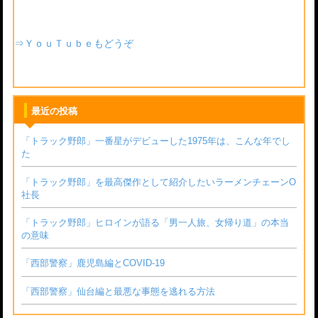
⇒ＹｏｕＴｕｂｅもどうぞ
最近の投稿
「トラック野郎」一番星がデビューした1975年は、こんな年でし
た
「トラック野郎」を最高傑作として紹介したいラーメンチェーンО
社長
「トラック野郎」ヒロインが語る「男一人旅、女帰り道」の本当
の意味
「西部警察」鹿児島編とCOVID-19
「西部警察」仙台編と最悪な事態を逃れる方法