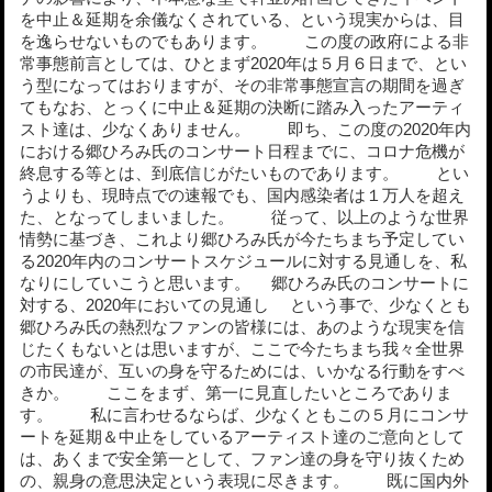
を中止＆延期を余儀なくされている、という現実からは、目
を逸らせないものでもあります。 この度の政府による非
常事態前言としては、ひとまず2020年は５月６日まで、とい
う型になってはおりますが、その非常事態宣言の期間を過ぎ
てもなお、とっくに中止＆延期の決断に踏み入ったアーティ
スト達は、少なくありません。 即ち、この度の2020年内
における郷ひろみ氏のコンサート日程までに、コロナ危機が
終息する等とは、到底信じがたいものであります。 とい
うよりも、現時点での速報でも、国内感染者は１万人を超え
た、となってしまいました。 従って、以上のような世界
情勢に基づき、これより郷ひろみ氏が今たちまち予定してい
る2020年内のコンサートスケジュールに対する見通しを、私
なりにしていこうと思います。 郷ひろみ氏のコンサートに
対する、2020年においての見通し という事で、少なくとも
郷ひろみ氏の熱烈なファンの皆様には、あのような現実を信
じたくもないとは思いますが、ここで今たちまち我々全世界
の市民達が、互いの身を守るためには、いかなる行動をすべ
きか。 ここをまず、第一に見直したいところでありま
す。 私に言わせるならば、少なくともこの５月にコンサ
ートを延期＆中止をしているアーティスト達のご意向として
は、あくまで安全第一として、ファン達の身を守り抜くため
の、親身の意思決定という表現に尽きます。 既に国内外