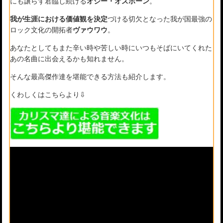
にも譲らず君臨し続ける
オジー・オズボーン
。
我が生涯における価値観を決定
づける切欠となった我が国最強の
ロック文化の開拓者
ヴァウワウ
。
あなたとしてもまた辛い時や苦しい時にいつもそばにいてくれた
あの名曲に出会えるかも知れません。
そんな最高傑作達を堪能できる方法も紹介します。
くわしくはこちらより⇩