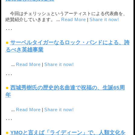
今回はチェリッシュというアーティストによる代表曲を、
絶賛紹介していきます。 ...
Read More
|
Share it now!
･･･
●
サーベルタイガーなるロック・バンドによる、誇
るべき英雄事業
...
Read More
|
Share it now!
･･･
●
西城秀樹氏の歴史的名曲達で祝福の、生誕65周
年
...
Read More
|
Share it now!
･･･
●
YMOと言えば「ライディーン」で、人類文化を