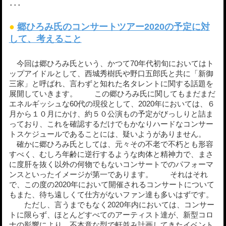
･･･
●
郷ひろみ氏のコンサートツアー2020の予定に対
して、考えること
今回は郷ひろみ氏という、かつて70年代初旬においてはト
ップアイドルとして、西城秀樹氏や野口五郎氏と共に「新御
三家」と呼ばれ、言わずと知れた名タレントに関する話題を
展開していきます。 この郷ひろみ氏に関してもまだまだ
エネルギッシュな60代の現役として、2020年においては、６
月から１０月にかけ、約５０公演もの予定がびっしりと詰ま
っており、これを確認するだけでもかなりハードなコンサー
トスケジュールであることには、疑いようがありません。
確かに郷ひろみ氏としては、元々その不老で不朽とも形容
すべく、むしろ年齢に逆行するような肉体と精神力で、まさ
に度肝を抜く以外の何物でもないコンサートでのパフォーマ
ンスといったイメージが第一であります。 それはそれ
で、この度の2020年において開催されるコンサートについて
もまた、待ち遠しくて仕方がないファン達も多いはずです。
ただし、言うまでもなく2020年内においては、コンサー
トに限らず、ほとんどすべてのアーティスト達が、新型コロ
ナの影響により、不本意な型で軒並み計画してきたイベント