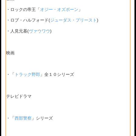
・ロックの帝王「
オジー・オズボーン
」
・ロブ・ハルフォード(
ジューダス・プリースト
)
・人見元基(
ヴァウワウ
)
映画
・「
トラック野郎
」全１０シリーズ
テレビドラマ
・「
西部警察
」シリーズ