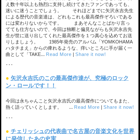
え数十年以上も熱烈に支持し続けてきたファンであっても、
迷いに迷うことでしょう。 それほどまでに矢沢永吉先生
による歴代の音楽達は、どれもこれも最高傑作ぞろいである
には変わりないからです。 まあそんなことばかり言っ
てても仕方ないので、今回は独断と偏見ながらも矢沢永吉先
生が世に送り出してくれた最高傑作を１つ真心を込めてお送
りしましょう。 1985年発売のアルバム「YOMKOHAMA
ハタチまえ」からの痺れるような、痒いところに手が届く一
曲として「TAKE...
Read More
|
Share it now!
･･･
●
矢沢永吉氏のこの最高傑作達が、究極のロック
ン・ロールです！！
今回は永ちゃんこと矢沢永吉氏の最高傑作についてもまた、
熱く語っていくとします。 ...
Read More
|
Share it now!
･･･
●
チェリッシュの代表曲で名古屋の音楽文化を世界
に発信したあの史実