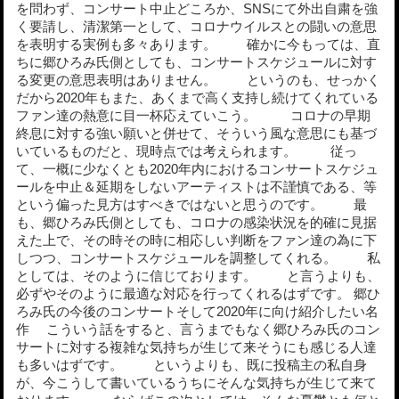
を問わず、コンサート中止どころか、SNSにて外出自粛を強
く要請し、清潔第一として、コロナウイルスとの闘いの意思
を表明する実例も多々あります。 確かに今もっては、直
ちに郷ひろみ氏側としても、コンサートスケジュールに対す
る変更の意思表明はありません。 というのも、せっかく
だから2020年もまた、あくまで高く支持し続けてくれている
ファン達の熱意に目一杯応えていこう。 コロナの早期
終息に対する強い願いと併せて、そういう風な意思にも基づ
いているものだと、現時点では考えられます。 従っ
て、一概に少なくとも2020年内におけるコンサートスケジュ
ールを中止＆延期をしないアーティストは不謹慎である、等
という偏った見方はすべきではないと思うのです。 最
も、郷ひろみ氏側としても、コロナの感染状況を的確に見据
えた上で、その時その時に相応しい判断をファン達の為に下
しつつ、コンサートスケジュールを調整してくれる。 私
としては、そのように信じております。 と言うよりも、
必ずやそのように最適な対応を行ってくれるはずです。 郷ひ
ろみ氏の今後のコンサートそして2020年に向け紹介したい名
作 こういう話をすると、言うまでもなく郷ひろみ氏のコン
サートに対する複雑な気持ちが生じて来そうにも感じる人達
も多いはずです。 というよりも、既に投稿主の私自身
が、今こうして書いているうちにそんな気持ちが生じて来て