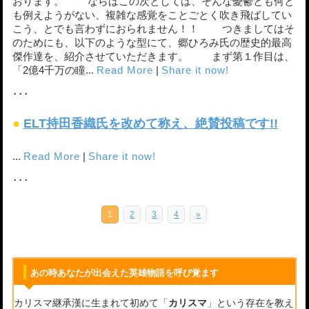
おります。 ならばこの次としては、そんな憂鬱とも何と
も例えようがない、複雑な感覚をことごとく吹き飛ばしてい
こう、とでも言わずにおられません！！ つきましてはそ
のためにも、以下のような型にて、郷ひろみ氏の歴史的最高
傑作達を、紹介させていただきます。 まず第１作目は、
「2億4千万の瞳...
Read More
|
Share it now!
･･･
●
ELT持田香織氏を改めて称え、絶賛投稿です!!
...
Read More
|
Share it now!
･･･
1
2
3
4
»
あの時あなたが出会えた英雄物語を呼び覚ます
カリスマ継承漢に生まれて初めて「
カリスマ
」という存在を教え